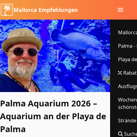
Mallorca Empfehlungen
Mallorca
Palma -
Playa d
Rabatt
Ausflugs
Wochenm
Palma Aquarium 2026 –
schönst
Aquarium an der Playa de
Strände
Palma
Suche