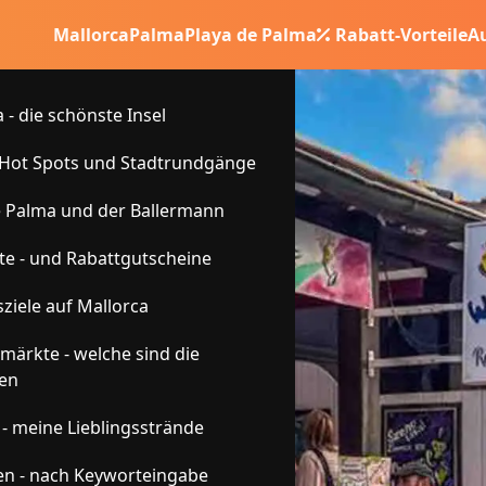
Mallorca
Palma
Playa de Palma
Rabatt-Vorteile
Au
 - die schönste Insel
 Hot Spots und Stadtrundgänge
e Palma und der Ballermann
e - und Rabattgutscheine
ziele auf Mallorca
ärkte - welche sind die
en
 - meine Lieblingsstrände
n - nach Keyworteingabe