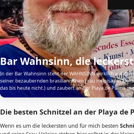
Bar Wahnsinn, die leckerst
In der Bar Wahnsinn steht der WAHNSINN wirklich auf de
seiner bezaubernden brasilianischen Frau Heloisa ein kleines
das bis heute nicht.) und zaubert an der Playa de Palma mit
Die besten Schnitzel an der Playa de
Wenn es um die leckersten und für mich besten
Schni