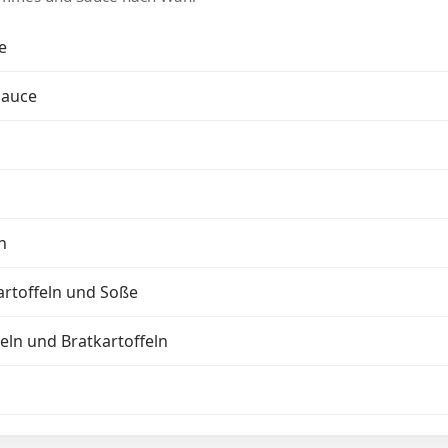
e
auce
n
artoffeln und Soße
eln und Bratkartoffeln