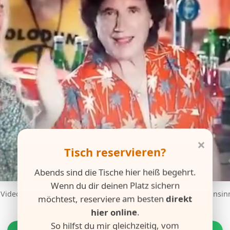
×
Tisch reservieren?
Abends sind die Tische hier heiß begehrt.
Wenn du dir deinen Platz sichern
 Videodreh zu seinem neuen Lied "Dolce Vita" in der Bar Wahnsinn
möchtest, reserviere am besten
direkt
hier online
.
So hilfst du mir gleichzeitig, vom