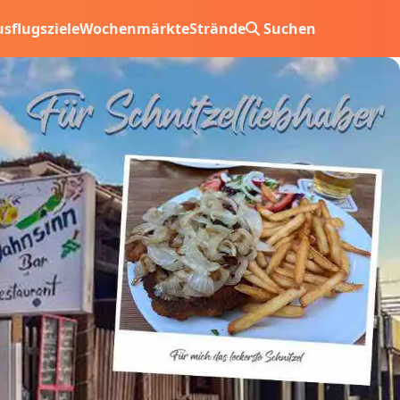
sflugsziele
Wochenmärkte
Strände
Suchen