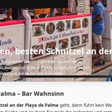
en, besten Schnitzel an de
m Programm. Martin führt hier zusammen mit
 Restaurant oder Atelier (.. so ganz klar ist mir
 Abstand die leckersten Schnitzel.
 Palma – Bar Wahnsinn
tzel an der Playa de Palma
geht, dann führt kein W