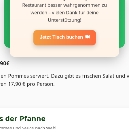
🔥 Starkes Rabatt Angebot bei Bar
Restaurant besser wahrgenommen zu
Wahnsinn
werden – vielen Dank für deine
Sichere dir jetzt schnell dein exklusives Mallorca-Rabatt-
Unterstützung!
Angebot.
Rabatt anzeigen
Jetzt Tisch buchen 🍽️
,90€
gen Pommes serviert. Dazu gibt es frischen Salat und 
ren 17,90 € pro Person.
us der Pfanne
Pommes und Sauce nach Wahl