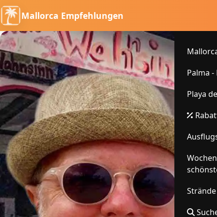
Mallorca Empfehlungen
Mallorca
Palma -
Playa d
Rabatt
Ausflugs
Wochenm
schönst
Strände
Suche