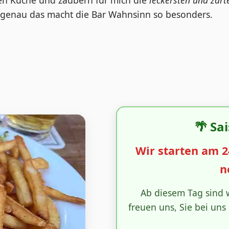
inen Küche und zaubern für mich die
leckersten und zart
t – genau das macht die Bar Wahnsinn so besonders.
🌴 Sa
Wir starten am 24
n
Ab diesem Tag sind w
freuen uns, Sie bei uns