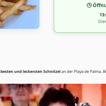
🕒 Öffn
13:
Die
h
besten und leckersten Schnitzel
an der Playa de Palma. B