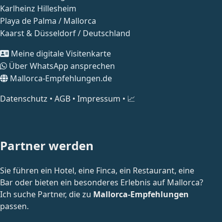
¿Le gustaría anunciarse en mi mapa general de
Karlheinz Hillesheim
la Playa de Palma?
Playa de Palma / Mallorca
Kaarst & Düsseldorf / Deutschland
Descubra la Playa de Palma como nunca antes – con
nuestro exclusivo mapa general totalmente
Meine digitale Visitenkarte
personalizable. Le ofrecemos la oportunidad de
Über WhatsApp ansprechen
presentar su publicidad y su empresa directamente
Mallorca-Empfehlungen.de
en este mapa. 100% personalizable.
Datenschutz
•
AGB
•
Impressum
•
📈
Personalización:
Colores, entradas y
representaciones según sus deseos.
Entradas variadas:
Hoteles, restaurantes,
bares, discotecas, tiendas y mucho más.
Partner werden
Branding:
Integración de su logotipo y
marcas para máxima visibilidad.
Sie führen ein Hotel, eine Finca, ein Restaurant, eine
Uso propio:
Para exploraciones privadas o
Bar oder bieten ein besonderes Erlebnis auf Mallorca?
planificación empresarial.
Ich suche Partner, die zu
Mallorca-Empfehlungen
Página web incluida:
Posibilidad opcional de
passen.
crear una página propia para sus clientes.