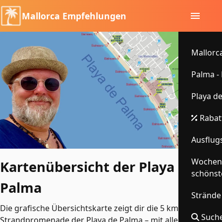
Mallorca Empfehlungen
Mallorca
Palma -
Playa d
Rabatt
Ausflugs
Wochenm
Kartenübersicht der Playa de
schönst
Palma
Strände
Die grafische Übersichtskarte zeigt dir die 5 km lange
Suche
Strandpromenade der Playa de Palma – mit allen