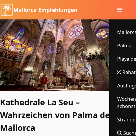
Mallorca Empfehlungen
Mallorca
Palma -
Playa d
Rabatt
Ausflugs
Wochenm
Kathedrale La Seu –
schönst
Wahrzeichen von Palma de
Strände
Mallorca
Suche